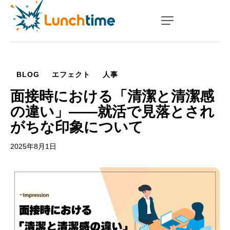
NEWS
COMPANY
BLOG
エフェクト
人事
WORKS
面接時における「清潔と清潔感
の違い」――就活で見落とされ
SCHOOL
がちな印象について
SAMPLE
2025年8月1日
RECRUIT
BLOG
CONTACT