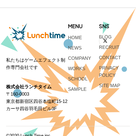
MENU
SNS
BLOG
HOME
RECRUIT
NEWS
CONTACT
COMPANY
私たちはゲームエフェクト制
作専門会社です
PRIVACY
WORKS
POLICY
SCHOOL
SITE MAP
株式会社ランチタイム
SAMPLE
〒160-0003
東京都新宿区四谷本塩町15-12
カーサ四谷羽毛田ビル3F
©2020 Lunch Time inc.